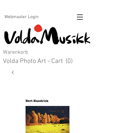
Voldamusikk forlag Bert Handrick
Webmaster Login
Warenkorb
Volda Photo Art - Cart
(0)