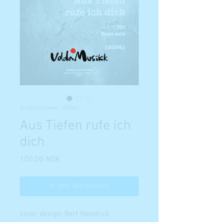
Artikelnummer: 100041
Aus Tiefen rufe ich
dich
Preis
100,00 NOK
In den Warenkorb
cover design: Bert Handrick